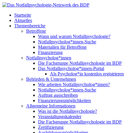
Startseite
Aktuelles
Themenbereiche
Betroffene
Wann und warum Notfallpsychologie?
Notfallpsycholog*innen-Suche
Materialien für Betroffene
Finanzierung
Notfallpsycholog*innen
Die Fachgruppe Notfallpsychologie im BDP
Das Notfallpsycholog*innen-Portal
Als Psycholog*in kostenlos registrieren
Behörden & Unternehmen
Wie arbeiten Notfallpsycholog*innen?
Notfallpsycholog*innen-Suche
Auftrag ausschreiben
Finanzierungsmöglichkeiten
Allgemeine Informationen
Was ist die Notfallpsychologie?
Veranstaltungskalender
Die Fachgruppe Notfallpsychologie im BDP
Zertifizierung
Ausbildungsmöglichkeiten